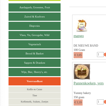
Aardappels, Groenten, Fruit
Zuivel & Koelvers
Diepvries
Vlees, Vis, Gevogelte, Wild
mango
Vegetarisch
DE NIEUWE BAND
100 Gram
Brood & Banket
€ 3,05
Sappen & Dranken
Wijn, Bier, Sherry's, etc.
Voorraadkast
Pannenkoeken, vers
Koffie en Cacao
Yummy bakery
Thee
350 gram
Koffiemelk, Suikers, Zoetjes
€ 3,19