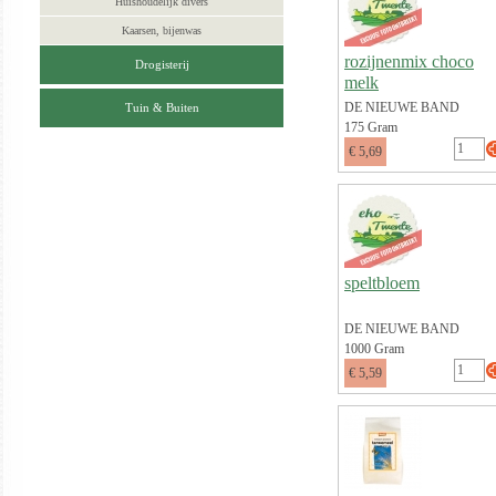
Huishoudelijk divers
Kaarsen, bijenwas
rozijnenmix choco
Drogisterij
melk
DE NIEUWE BAND
Tuin & Buiten
175 Gram
€ 5,69
speltbloem
DE NIEUWE BAND
1000 Gram
€ 5,59