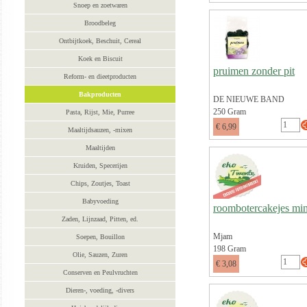
Snoep en zoetwaren
Broodbeleg
Ontbijtkoek, Beschuit, Cereal
Koek en Biscuit
pruimen zonder pit
Reform- en dieetproducten
Bakproducten
DE NIEUWE BAND
250 Gram
Pasta, Rijst, Mie, Purree
€ 6,99
Maaltijdsauzen, -mixen
Maaltijden
Kruiden, Specerijen
Chips, Zoutjes, Toast
Babyvoeding
roombotercakejes min
Zaden, Lijnzaad, Pitten, ed.
Mjam
Soepen, Bouillon
198 Gram
Olie, Sauzen, Zuren
€ 3,08
Conserven en Peulvruchten
Dieren-, voeding, -divers