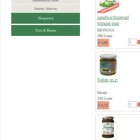
Huishoudelijk divers
Kaarsen, bijenwas
sandwichspread
Drogisterij
tomaat-pap
BIONOVA
Tuin & Buiten
280 Gram
€ 4,85
Tahin m.z.
Monki
330 Gram
€ 6,25