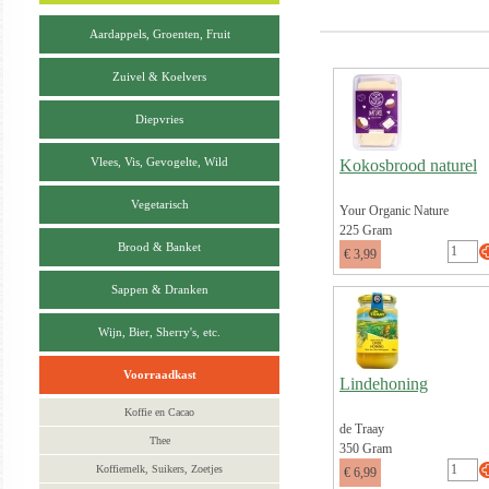
Aardappels, Groenten, Fruit
Zuivel & Koelvers
Diepvries
Vlees, Vis, Gevogelte, Wild
Kokosbrood naturel
Vegetarisch
Your Organic Nature
225 Gram
Brood & Banket
€ 3,99
Sappen & Dranken
Wijn, Bier, Sherry's, etc.
Voorraadkast
Lindehoning
Koffie en Cacao
de Traay
Thee
350 Gram
Koffiemelk, Suikers, Zoetjes
€ 6,99