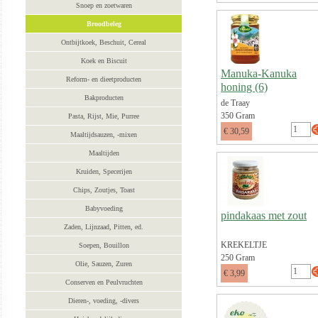
Snoep en zoetwaren
Broodbeleg
Ontbijtkoek, Beschuit, Cereal
Koek en Biscuit
Manuka-Kanuka
Reform- en dieetproducten
honing (6)
Bakproducten
de Traay
350 Gram
Pasta, Rijst, Mie, Purree
€ 30,59
Maaltijdsauzen, -mixen
Maaltijden
Kruiden, Specerijen
Chips, Zoutjes, Toast
Babyvoeding
pindakaas met zout
Zaden, Lijnzaad, Pitten, ed.
KREKELTJE
Soepen, Bouillon
250 Gram
Olie, Sauzen, Zuren
€ 3,99
Conserven en Peulvruchten
Dieren-, voeding, -divers